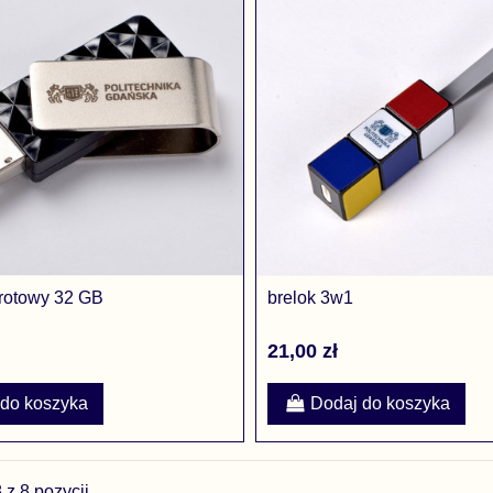
brotowy 32 GB
brelok 3w1
21,00 zł
 do koszyka
Dodaj do koszyka
z 8 pozycji