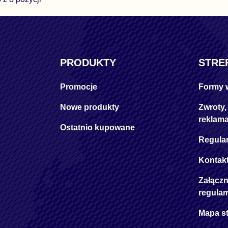
PRODUKTY
STRE
Promocje
Formy 
Nowe produkty
Zwroty,
reklama
Ostatnio kupowane
Regula
Kontak
Załączn
regula
Mapa s