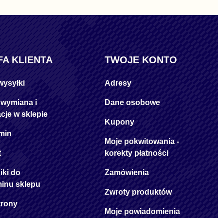
FA KLIENTA
TWOJE KONTO
wysyłki
Adresy
 wymiana i
Dane osobowe
cje w sklepie
Kupony
min
Moje pokwitowania -
t
korekty płatności
iki do
Zamówienia
minu sklepu
Zwroty produktów
trony
Moje powiadomienia