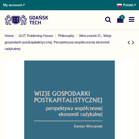
My account
↗
Polski
↗
0
Home
GUT Publishing House
Philosophy
Winczewski D., Wizje
gospodarki postkapitalistycznej. Perspektywa współczesnej ekonomii
radykalnej