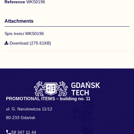
Reference
WKS0196
Attachments
Spis treści WKS0196
Download (275.61KB)
PROMOTIONAL ITEMS – building no. 11
ul. G. Narutowicza 11/12
80-233 Gdańsk
58 347 11 44