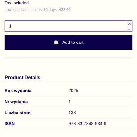
Tax included
Lowest price in the last 30 days: zł33.60
Add to cart
Product Details
Rok wydania
2025
Nr wydania
1
Liczba stron
138
ISBN
978-83-7348-934-9