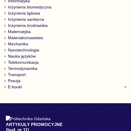
Informatyka
Inżynieria biomedyczna
Inżynieria lądowa
Inżynieria sanitarna
Inżynieria środowiska
Matematyka
Materiałoznawstwo
Mechanika
Nanotechnologia
Nauka języków
Telekomunikacja
Termodynamika
Transport
Poezja
E-booki
ARTYKUŁY PROMOCYJNE
(bud. nr 11)