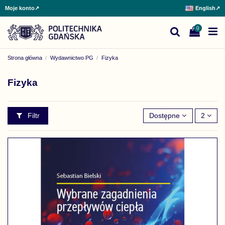
Moje konto
↗
English
↗
0
Strona główna
Wydawnictwo PG
Fizyka
Fizyka
Filtr
Dostępne
2