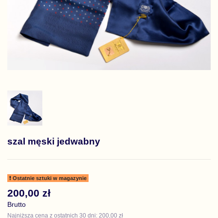
szal męski jedwabny
Ostatnie sztuki w magazynie
200,00 zł
Brutto
Najniższa cena z ostatnich 30 dni: 200,00 zł