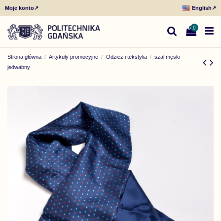
Moje konto
↗
English
↗
0
Strona główna
Artykuły promocyjne
Odzież i tekstylia
szal męski
jedwabny