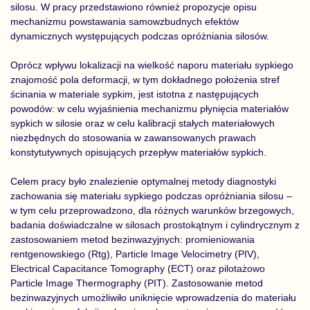
silosu. W pracy przedstawiono również propozycje opisu
mechanizmu powstawania samowzbudnych efektów
dynamicznych występujących podczas opróżniania silosów.
Oprócz wpływu lokalizacji na wielkość naporu materiału sypkiego
znajomość pola deformacji, w tym dokładnego położenia stref
ścinania w materiale sypkim, jest istotna z następujących
powodów: w celu wyjaśnienia mechanizmu płynięcia materiałów
sypkich w silosie oraz w celu kalibracji stałych materiałowych
niezbędnych do stosowania w zawansowanych prawach
konstytutywnych opisujących przepływ materiałów sypkich.
Celem pracy było znalezienie optymalnej metody diagnostyki
zachowania się materiału sypkiego podczas opróżniania silosu –
w tym celu przeprowadzono, dla różnych warunków brzegowych,
badania doświadczalne w silosach prostokątnym i cylindrycznym z
zastosowaniem metod bezinwazyjnych: promieniowania
rentgenowskiego (Rtg), Particle Image Velocimetry (PIV),
Electrical Capacitance Tomography (ECT) oraz pilotażowo
Particle Image Thermography (PIT). Zastosowanie metod
bezinwazyjnych umożliwiło uniknięcie wprowadzenia do materiału