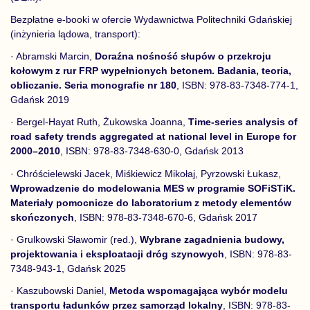
Bezpłatne e-booki w ofercie Wydawnictwa Politechniki Gdańskiej
(inżynieria lądowa, transport):
· Abramski Marcin,
Doraźna nośność słupów o przekroju
kołowym z rur FRP wypełnionych betonem. Badania, teoria,
obliczanie. Seria monografie nr 180
, ISBN: 978-83-7348-774-1,
Gdańsk 2019
· Bergel-Hayat Ruth, Żukowska Joanna,
Time-series analysis of
road safety trends aggregated at national level in Europe for
2000–2010
, ISBN: 978-83-7348-630-0, Gdańsk 2013
· Chróścielewski Jacek, Miśkiewicz Mikołaj, Pyrzowski Łukasz,
Wprowadzenie do modelowania MES w programie SOFiSTiK.
Materiały pomocnicze do laboratorium z metody elementów
skończonych
, ISBN: 978-83-7348-670-6, Gdańsk 2017
· Grulkowski Sławomir (red.),
Wybrane zagadnienia budowy,
projektowania i eksploatacji dróg szynowych
, ISBN: 978-83-
7348-943-1, Gdańsk 2025
· Kaszubowski Daniel,
Metoda wspomagająca wybór modelu
transportu ładunków przez samorząd lokalny
, ISBN: 978-83-