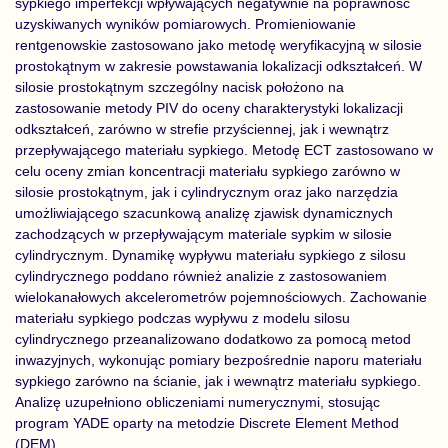
sypkiego imperfekcji wpływających negatywnie na poprawność
uzyskiwanych wyników pomiarowych. Promieniowanie
rentgenowskie zastosowano jako metodę weryfikacyjną w silosie
prostokątnym w zakresie powstawania lokalizacji odkształceń. W
silosie prostokątnym szczególny nacisk położono na
zastosowanie metody PIV do oceny charakterystyki lokalizacji
odkształceń, zarówno w strefie przyściennej, jak i wewnątrz
przepływającego materiału sypkiego. Metodę ECT zastosowano w
celu oceny zmian koncentracji materiału sypkiego zarówno w
silosie prostokątnym, jak i cylindrycznym oraz jako narzędzia
umożliwiającego szacunkową analizę zjawisk dynamicznych
zachodzących w przepływającym materiale sypkim w silosie
cylindrycznym. Dynamikę wypływu materiału sypkiego z silosu
cylindrycznego poddano również analizie z zastosowaniem
wielokanałowych akcelerometrów pojemnościowych. Zachowanie
materiału sypkiego podczas wypływu z modelu silosu
cylindrycznego przeanalizowano dodatkowo za pomocą metod
inwazyjnych, wykonując pomiary bezpośrednie naporu materiału
sypkiego zarówno na ścianie, jak i wewnątrz materiału sypkiego.
Analizę uzupełniono obliczeniami numerycznymi, stosując
program YADE oparty na metodzie Discrete Element Method
(DEM).