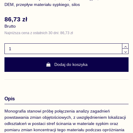
DEM, przepływ materiału sypkiego, silos
86,73 zł
Brutto
Najniższa cena z ostatnich 30 dni: 86,73 zł
Dodaj do koszyka
Opis
Monografia stanowi próbę połączenia analizy zagadnień
powstawania zmian objętościowych, z uwzględnieniem lokalizacji
odkształceń w postaci stref ścinania w materiale sypkim oraz
pomiaru zmian koncentracji tego materiału podczas opróżniania