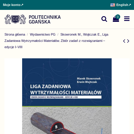
Moje konto
↗
English
↗
0
Strona główna
Wydawnictwo PG
Skowronek M., Wojtczak E., Liga
Zadaniowa Wytrzymałości Materiałów. Zbiór zadań z rozwiązaniami –
edycje I–VIII