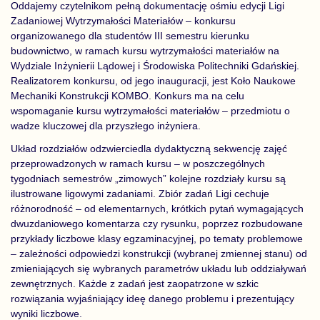
Oddajemy czytelnikom pełną dokumentację ośmiu edycji Ligi
Zadaniowej Wytrzymałości Materiałów – konkursu
organizowanego dla studentów III semestru kierunku
budownictwo, w ramach kursu wytrzymałości materiałów na
Wydziale Inżynierii Lądowej i Środowiska Politechniki Gdańskiej.
Realizatorem konkursu, od jego inauguracji, jest Koło Naukowe
Mechaniki Konstrukcji KOMBO. Konkurs ma na celu
wspomaganie kursu wytrzymałości materiałów – przedmiotu o
wadze kluczowej dla przyszłego inżyniera.
Układ rozdziałów odzwierciedla dydaktyczną sekwencję zajęć
przeprowadzonych w ramach kursu – w poszczególnych
tygodniach semestrów „zimowych” kolejne rozdziały kursu są
ilustrowane ligowymi zadaniami. Zbiór zadań Ligi cechuje
różnorodność – od elementarnych, krótkich pytań wymagających
dwuzdaniowego komentarza czy rysunku, poprzez rozbudowane
przykłady liczbowe klasy egzaminacyjnej, po tematy problemowe
– zależności odpowiedzi konstrukcji (wybranej zmiennej stanu) od
zmieniających się wybranych parametrów układu lub oddziaływań
zewnętrznych. Każde z zadań jest zaopatrzone w szkic
rozwiązania wyjaśniający ideę danego problemu i prezentujący
wyniki liczbowe.