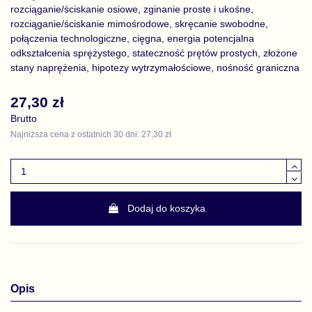
rozciąganie/ściskanie osiowe, zginanie proste i ukośne,
rozciąganie/ściskanie mimośrodowe, skręcanie swobodne,
połączenia technologiczne, cięgna, energia potencjalna
odkształcenia sprężystego, stateczność prętów prostych, złożone
stany naprężenia, hipotezy wytrzymałościowe, nośność graniczna
27,30 zł
Brutto
Najniższa cena z ostatnich 30 dni: 27,30 zł
Dodaj do koszyka
Opis