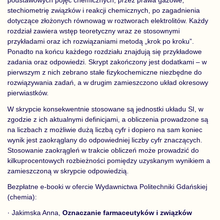
podstawowych pojęć chemicznych, przez prawa gazowe,
stechiometrię związków i reakcji chemicznych, po zagadnienia
dotyczące złożonych równowag w roztworach elektrolitów. Każdy
rozdział zawiera wstęp teoretyczny wraz ze stosownymi
przykładami oraz ich rozwiązaniami metodą „krok po kroku”.
Ponadto na końcu każdego rozdziału znajdują się przykładowe
zadania oraz odpowiedzi. Skrypt zakończony jest dodatkami – w
pierwszym z nich zebrano stałe fizykochemiczne niezbędne do
rozwiązywania zadań, a w drugim zamieszczono układ okresowy
pierwiastków.
W skrypcie konsekwentnie stosowane są jednostki układu SI, w
zgodzie z ich aktualnymi definicjami, a obliczenia prowadzone są
na liczbach z możliwie dużą liczbą cyfr i dopiero na sam koniec
wynik jest zaokrąglany do odpowiedniej liczby cyfr znaczących.
Stosowanie zaokrągleń w trakcie obliczeń może prowadzić do
kilkuprocentowych rozbieżności pomiędzy uzyskanym wynikiem a
zamieszczoną w skrypcie odpowiedzią.
Bezpłatne e-booki w ofercie Wydawnictwa Politechniki Gdańskiej
(chemia):
· Jakimska Anna,
Oznaczanie farmaceutyków i związków