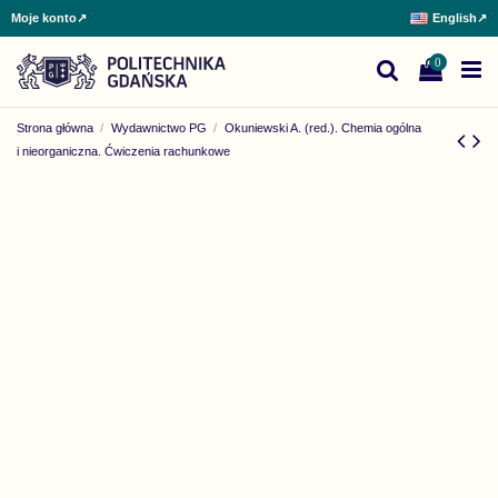
Moje konto
↗
English
↗
0
Strona główna
Wydawnictwo PG
Okuniewski A. (red.). Chemia ogólna
i nieorganiczna. Ćwiczenia rachunkowe