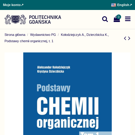
Moje konto
↗
English
↗
0
Strona główna
Wydawnictwo PG
Kołodziejczyk A., Dzierzbicka K.,
Podstawy chemii organicznej, t. 1