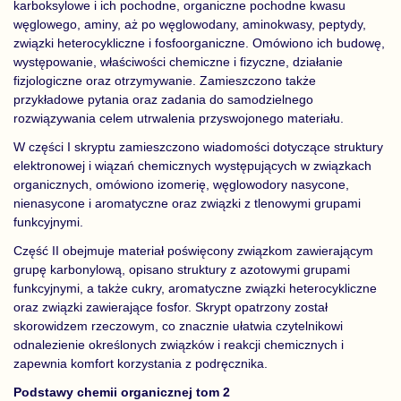
karboksylowe i ich pochodne, organiczne pochodne kwasu
węglowego, aminy, aż po węglowodany, aminokwasy, peptydy,
związki heterocykliczne i fosfoorganiczne. Omówiono ich budowę,
występowanie, właściwości chemiczne i fizyczne, działanie
fizjologiczne oraz otrzymywanie. Zamieszczono także
przykładowe pytania oraz zadania do samodzielnego
rozwiązywania celem utrwalenia przyswojonego materiału.
W części I skryptu zamieszczono wiadomości dotyczące struktury
elektronowej i wiązań chemicznych występujących w związkach
organicznych, omówiono izomerię, węglowodory nasycone,
nienasycone i aromatyczne oraz związki z tlenowymi grupami
funkcyjnymi.
Część II obejmuje materiał poświęcony związkom zawierającym
grupę karbonylową, opisano struktury z azotowymi grupami
funkcyjnymi, a także cukry, aromatyczne związki heterocykliczne
oraz związki zawierające fosfor. Skrypt opatrzony został
skorowidzem rzeczowym, co znacznie ułatwia czytelnikowi
odnalezienie określonych związków i reakcji chemicznych i
zapewnia komfort korzystania z podręcznika.
Podstawy chemii organicznej tom 2