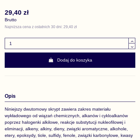
29,40 zł
Brutto
Najniższa cena z ostatnich 30 dni: 29,40 zł
Dodaj do koszyka
Opis
Niniejszy dwutomowy skrypt zawiera zakres materiału
wykładowego od wiązań chemicznych, alkanów i cykloalkanów
poprzez halogenki alkilowe, reakcje substytucji nukleofilowej i
eliminacji, alkeny, alkiny, dieny, związki aromatyczne, alkohole,
etery, epoksydy, tiole, sulfidy, fenole, związki karbonylowe, kwasy