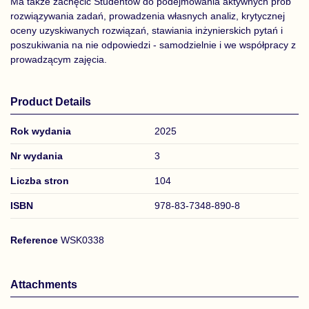
Ma także zachęcić Studentów do podejmowania aktywnych prób
rozwiązywania zadań, prowadzenia własnych analiz, krytycznej
oceny uzyskiwanych rozwiązań, stawiania inżynierskich pytań i
poszukiwania na nie odpowiedzi - samodzielnie i we współpracy z
prowadzącym zajęcia.
Product Details
Rok wydania
2025
Nr wydania
3
Liczba stron
104
ISBN
978-83-7348-890-8
Reference
WSK0338
Attachments