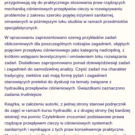
przygotowują się do praktycznego stosowania praw rządzących
mechaniką ciśnieniowych przepływów cieczy w rozwiązywaniu
problemów z zakresu szeroko pojętej inżynierii sanitarnej,
omawianych w późniejszym toku studiów w ramach przedmiotów
specjalistycznych.
W opracowaniu zaprezentowano szereg przykładów zadań
obliczeniowych dla poszczególnych rodzajów zagadnień, objętych
pojęciem przepływu ciśnieniowego jako kategorią nadrzędną, z
krótkimi wstępami teoretycznymi i omówieniem toku rozwiązania
zadań. Dodatkowo zaproponowano ponad dziewięćdziesiąt zadań
i zagadnień do samodzielnej analizy. Część zadań ma charakter
tradycyjny, niektóre zaś mają formę pytań i zagadnień
stanowiących pretekst do dyskusji na tematy związane z
hydrauliką przepływów ciśnieniowych. Gwiazdkami zaznaczono
zadania trudniejsze.
Książka, w założeniu autorki, z jednej strony stanowi podręcznik
do zajęć w ramach kursu hydrauliki, a z drugiej strony (tej bardziej
istotnej) ma pomóc Czytelnikom zrozumieć podstawowe prawa
rządzące przepływem cieczy w ciśnieniowych systemach
sanitarnych i wynikające z tych praw konsekwencje praktyczne.