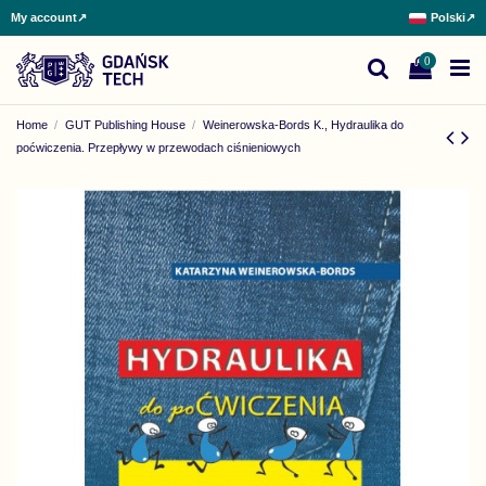
My account
↗
Polski
↗
0
Home
GUT Publishing House
Weinerowska-Bords K., Hydraulika do
poćwiczenia. Przepływy w przewodach ciśnieniowych