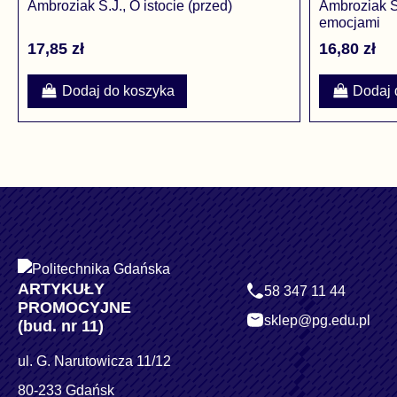
Ambroziak S.J., O istocie (przed)
Ambroziak S
emocjami
17,85 zł
16,80 zł
Dodaj do koszyka
Dodaj 
ARTYKUŁY
58 347 11 44
PROMOCYJNE
sklep@pg.edu.pl
(bud. nr 11)
ul. G. Narutowicza 11/12
80-233 Gdańsk