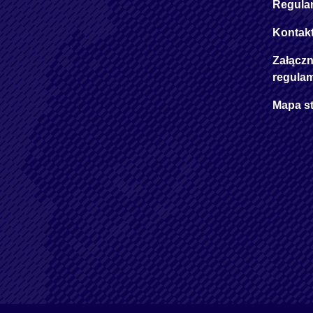
Regula
Kontak
Załączn
regula
Mapa s