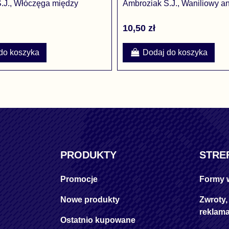
.J., Włóczęga między
Ambroziak S.J., Waniliowy an
10,50 zł
do koszyka
Dodaj do koszyka
PRODUKTY
STRE
Promocje
Formy 
Nowe produkty
Zwroty,
reklama
Ostatnio kupowane