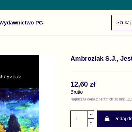
Wydawnictwo PG
Ambroziak S.J., Je
12,60 zł
Brutto
Najniższa cena z ostatnich 30 dni: 12,
Dodaj d