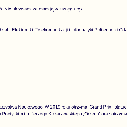
ń. Nie ukrywam, że mam ją w za­sięgu ręki.
u Elektroniki, Telekomunikacji i Informatyki Politechniki Gda
zystwa Naukowego. W 2019 roku otrzymał Grand Prix i statuet
eju Poetyckim im. Jerzego Kozarzewskiego „Orzech” oraz otrzy