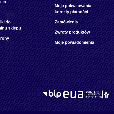
min
Moje pokwitowania -
t
korekty płatności
iki do
Zamówienia
minu sklepu
Zwroty produktów
trony
Moje powiadomienia