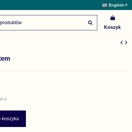
English
↗
Koszyk
stem
60 zł
o koszyka