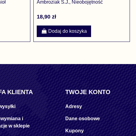
ioł
Ambroziak S.J., Nieobojętność
18,90 zł
Dodaj do koszyka
FA KLIENTA
TWOJE KONTO
wysyłki
Adresy
 wymiana i
Dane osobowe
cje w sklepie
Kupony