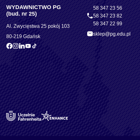
WYDAWNICTWO PG
58 347 23 56
(bud. nr 25)
58 347 23 82
58 347 22 99
Al. Zwycięstwa 25 pokój 103
sklep@pg.edu.pl
80-219 Gdańsk