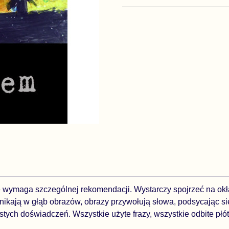
 wymaga szczególnej rekomenda­cji. Wystarczy spojrzeć na okła
­nikają w głąb obrazów, obrazy przywołują słowa, podsycając si
stych doświadczeń. Wszystkie użyte frazy, wszystkie odbite płót