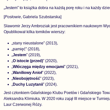
„Jestem” to książka dobra na każdą porę roku i na każdy dzie
[
Posłowie
, Gabriela Szubstarska]
Sławomir Jerzy Ambroziak jest pracownikiem naukowym Wydział
Opublikował kilka tomików wierszy:
„stany nieustalone” (2013),
„pamięć” (2018),
„
Jestem
” (2019),
„
O istocie (przed)
” (2020),
„
Włóczęga między emocjami
” (2021),
„
Waniliowy Anioł
” (2022),
„
Nieobojętność
” (2023),
„
Duchy Luzytanii
” (2024).
Jest członkiem Gdańskiego Klubu Poetów i Gdańskiego Towar
Aleksandra Klimiuka. W 2020 roku zajął III miejsce w Turni
Laur Czerwonej Róży.