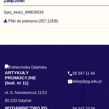
Załączniki
Spis_treści_WMO0034
Pliki do pobrania (357.12KB)
ARTYKUŁY
58 347 11 44
PROMOCYJNE
sklep@pg.edu.pl
(bud. nr 11)
ul. G. Narutowicza 11/12
80-233 Gdańsk
WYDAWNICTWO PG
58 347 23 56