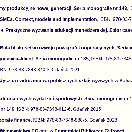
my produkcyjne nowej generacji. Seria monografie nr 148
, 
of SMEs. Context, models and implementation
, ISBN: 978-83-
ia,
Praktyczne wyzwania edukacji menedżerskiej. Zbiór ca
Rola bliskości w rozwoju powiązań kooperacyjnych, Seria 
godawca–klient. Seria monografie nr 185
, ISBN: 978-83-7348
ISBN: 978-83-7348-840-3, Gdańsk 2021
yczna i wdrożeniowa publicznych szkół wyższych w Polsce
koformatowych wydarzeń sportowych. Seria monografie nr 
 nr 149
, ISBN: 978-83-7348-612-6, Gdańsk 2015
porate finance
, ISBN: 978-83-7348-888-5, Gdańsk 2023
e Wydawnictwa PG
oraz w
Pomorskiej Bibliotece Cyfrowej
.