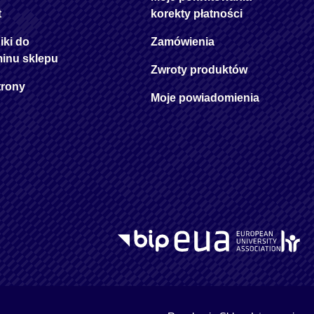
t
korekty płatności
iki do
Zamówienia
minu sklepu
Zwroty produktów
trony
Moje powiadomienia