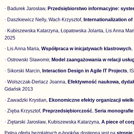
· Badurek Jarosław,
Przedsiębiorstwo informacyjne: syste
· Daszkiewicz Nelly, Wach Krzysztof,
Internationalization 
· Kubiszewska Katarzyna, Łopatowska Jolanta, Lis Anna Mar
2025
· Lis Anna Maria,
Współpraca w inicjatywach klastrowych. 
· Ostrowski Sławomir,
Model zaangażowania w relacji usłu
· Sikorski Marcin,
Interaction Design in Agile IT Projects
, 
· Wolszczak-Derlacz Joanna,
Efektywność naukowa, dydakt
Gdańsk 2013
· Zawadzki Krystian,
Ekonomiczne efekty organizacji wiel
· Zięba Krzysztof,
Preprzedsiębiorczość. Seria monografie
· Ziętarski Jarosław, Kubiszewska Katarzyna,
A piece of cor
Pełna oferta bezpłatnych e-booków dostępna jest na
stroni