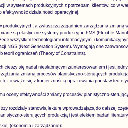
acji w systemach produkcyjnych z potrzebami klientów, co w w
 efektywność działalności operacyjnej.
produkcyjnych, a zwłaszcza zagadnień zarządzania zmianą w 
miane są elastyczne systemy produkcyjne FMS (Flexible Manuf
ede wszystkim technologiami informacyjnymi i komunikacyjnymi
eracji NGS (Next Generation System). Wymagają one zaawansow
 teorii ograniczeń (Theory of Constraints).
ch cieszy się nadal niesłabnącym zainteresowaniem i jest jedn
ządzania zmianą procesów planistyczno-sterujących produkcją
h, co wiąże się z koniecznością opracowania podstaw teoretyc
emu oceny efektywności zmiany procesów planistyczno-steruj
 trzy rozdziały stanowią lekturę wprowadzającą do dalszej częś
nistyczno-sterujących produkcją i jest efektem badań literatur
kiej (ekonomia i zarządzanie):