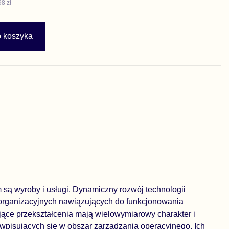
98 zł
o koszyka
 są wyroby i usługi. Dynamiczny rozwój technologii
ń organizacyjnych nawiązujących do funkcjonowania
ące przekształcenia mają wielowymiarowy charakter i
 wpisujących się w obszar zarządzania operacyjnego. Ich