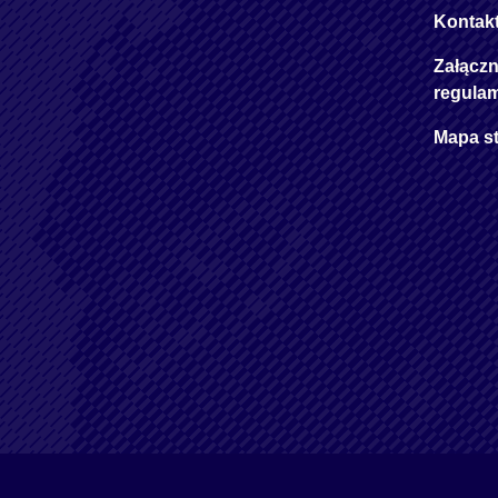
Kontak
Załączn
regula
Mapa s