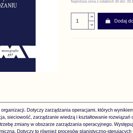
Najniższa cena z ostatnich 30 dni: 30,
Dodaj d
organizacji. Dotyczy zarządzania operacjami, których wynikiem
acja, sieciowość, zarządzanie wiedzą i kształtowanie rozwiąza
trzebę zmiany w obszarze zarządzania operacyjnego. Występuj
omiczną. Dotyczy to również procesów planistyczno-sterujących