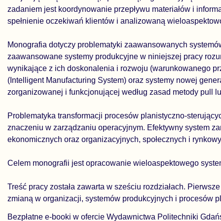
zadaniem jest koordynowanie przepływu materiałów i inform
spełnienie oczekiwań klientów i analizowaną wieloaspektowo
Monografia dotyczy problematyki zaawansowanych systemów 
zaawansowane systemy produkcyjne w niniejszej pracy rozu
wynikające z ich doskonalenia i rozwoju (warunkowanego prz
(Intelligent Manufacturing System) oraz systemy nowej gen
zorganizowanej i funkcjonującej według zasad metody pull lub
Problematyka transformacji procesów planistyczno-sterujący
znaczeniu w zarządzaniu operacyjnym. Efektywny system zar
ekonomicznych oraz organizacyjnych, społecznych i rynkowyc
Celem monografii jest opracowanie wieloaspektowego syst
Treść pracy została zawarta w sześciu rozdziałach. Pierwsze
zmianą w organizacji, systemów produkcyjnych i procesów pla
Bezpłatne e-booki w ofercie Wydawnictwa Politechniki Gdańs