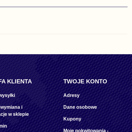
FA KLIENTA
TWOJE KONTO
wysyłki
Adresy
 wymiana i
Dane osobowe
cje w sklepie
Kupony
min
Moje pokwitowania -