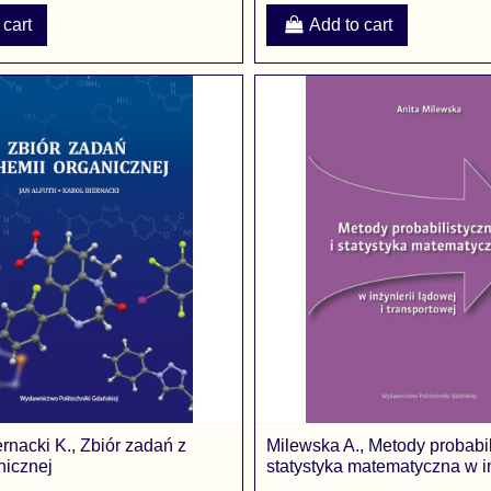
 cart
Add to cart
iernacki K., Zbiór zadań z
Milewska A., Metody probabil
nicznej
statystyka matematyczna w in
lądowej i...