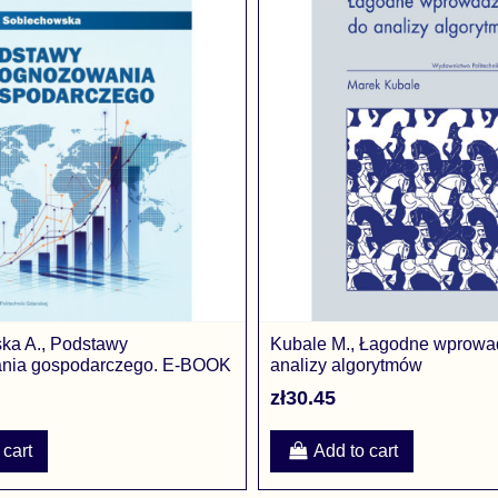
ka A., Podstawy
Kubale M., Łagodne wprowa
nia gospodarczego. E-BOOK
analizy algorytmów
zł30.45
 cart
Add to cart