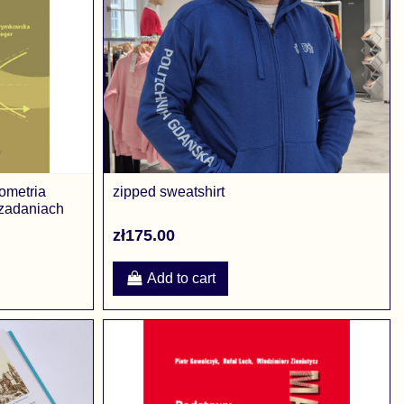
ometria
zipped sweatshirt
 zadaniach
zł175.00
Add to cart