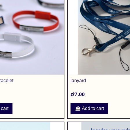
racelet
lanyard
zł7.00
 cart
Add to cart