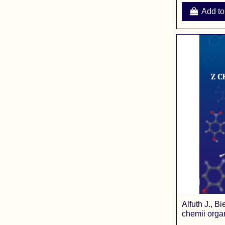
Add to
Alfuth J., B
chemii orga