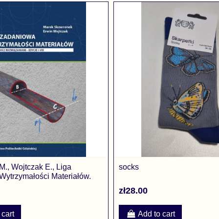
., Wojtczak E., Liga
socks
ytrzymałości Materiałów.
z...
zł28.00
 cart
Add to cart