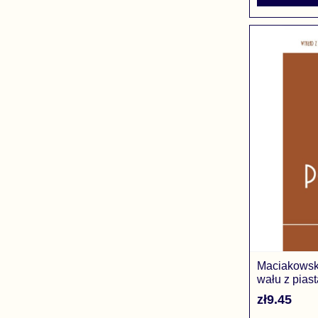
Maciakowski
wału z pias
zł9.45