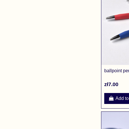
ballpoint pe
zł7.00
Add to