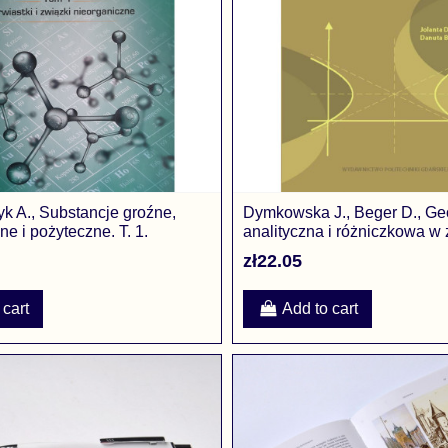
yk A., Substancje groźne,
Dymkowska J., Beger D., Ge
e i pożyteczne. T. 1.
analityczna i różniczkowa w
..
zł22.05
 cart
Add to cart