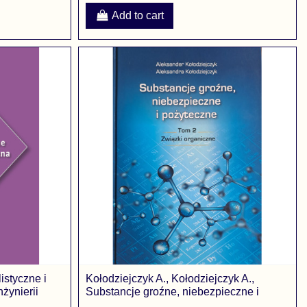
Add to cart
istyczne i
Kołodziejczyk A., Kołodziejczyk A.,
żynierii
Substancje groźne, niebezpieczne i
pożyteczne. T....