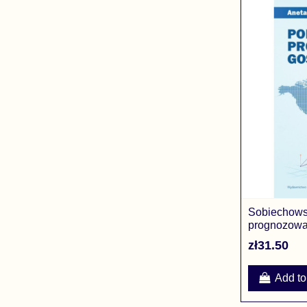
Sobiechows
prognozowa
zł31.50
Add to