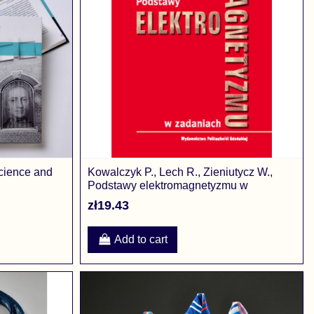
science and
Kowalczyk P., Lech R., Zieniutycz W.,
Podstawy elektromagnetyzmu w
zadaniach
zł19.43
Add to cart