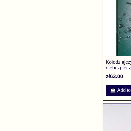
Kołodziejcz
niebezpieczn
Pierwiastki i.
zł63.00
Add to