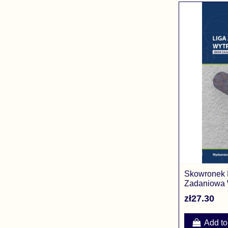
Skowronek M
Zadaniowa W
Zbiór zadań 
zł27.30
Add to