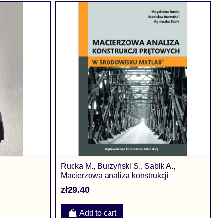
Rucka M., Burzyński S., Sabik A.,
Macierzowa analiza konstrukcji
prętowych w środowisku...
zł29.40
Add to cart