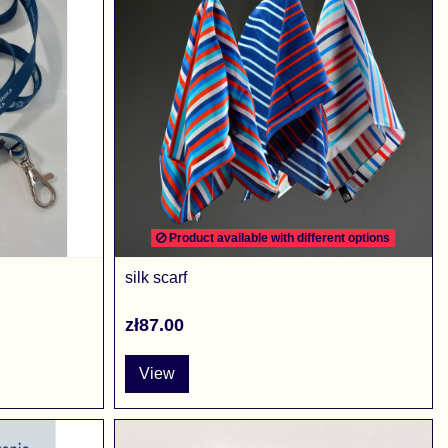
Product available with different options
silk scarf
zł87.00
View