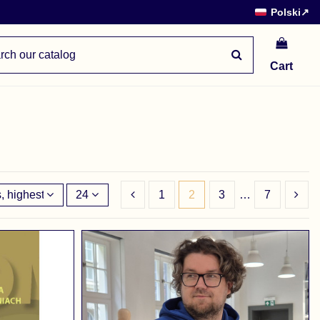
Polski
↗
Cart
, highest to lowest
24
1
2
3
…
7