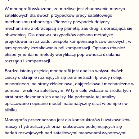
W monografii wykazano, że możliwe jest zbudowanie maszyn
satelitowych dla dwóch przypadków pracy satelitowego
mechanizmu roboczego. Pierwszy przypadek dotyczy
mechanizmu z obracającą się planetą, zaś drugi z obracającą się
obwodnicą. Dla obydwu przypadków opisano metodykę
projektowania rozrządu, zespołu kompensacji luzów osiowych, w
tym sposoby kształtowania pól kompensacji. Opisano również
eksperymentalne metody weryfikacji poprawności działania
rozrządu i kompensacji.
Bardzo istotną częścią monografii jest analiza wpływu dwóch
cieczy o skrajnie różniących się parametrach, tj. wody i oleju
mineralnego, na straty ciśnieniowe, objętościowe i mechaniczne w
pompie i w silniku satelitowym. W tym celu wskazano źródła tych
strat oraz dokonano ich analizy. Na podstawie tej analizy
opracowano i opisano model matematyczny strat w pompie i w
silniku.
Monografia przeznaczona jest dla konstruktorów i użytkowników
maszyn hydraulicznych oraz naukowców podejmujących się
badań rozwojowych nad satelitowymi maszynami wyporowymi.